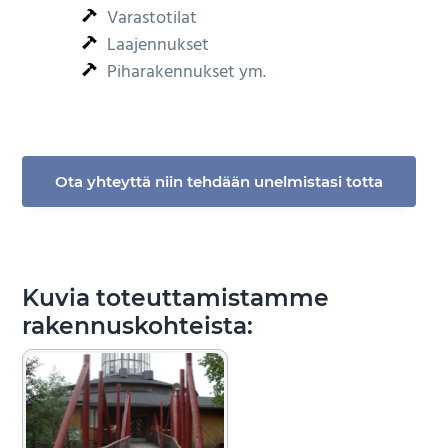
Varastotilat
e
n
e
Laajennukset
n
s
Piharakennukset ym.
v
e
a
e
l
n
i
Ota yhteyttä niin tehdään unelmistasi totta
k
k
o
o
n
Kuvia toteuttamistamme
rakennuskohteista: