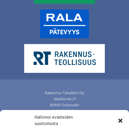
Footer
Rakennus Takalahti Oy
Jääsköntie 27
90460 Oulunsalo
P. 0400 581336
Hallinnoi evästeiden
Y-tunnus: 0721579-2
suostumusta