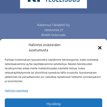
Footer
Rakennus Takalahti Oy
Jääsköntie 27
90460 Oulunsalo
P. 0400 581336
Hallinnoi evästeiden
Y-tunnus: 0721579-2
suostumusta
Kai Takalahti
Parhaan kokemuksen tarjoamiseksi käytämme teknologioita, kuten evästeitä,
tallentaaksemme ja/tai käyttääksemme laitetietoja. Näiden tekniikoiden
Työmaapäällikkö, tj
hyväksyminen antaa meille mahdollisuuden käsitellä tietoja, kuten
P. 0400 581336
selauskäyttäytymistä tai yksilöllisiä tunnuksia tällä sivustolla. Suostumuksen
jättäminen tai peruuttaminen voi vaikuttaa haitallisesti tiettyihin ominaisuuksiin
ja toimintoihin.
Katri Takalahti
Toimistonhoitaja
Hallinnoi palveluita
P. 040 7255445
Hyväksy