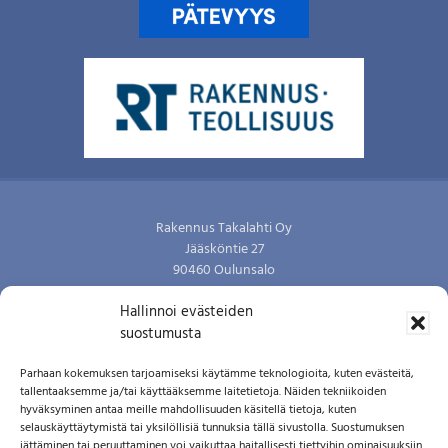
Footer
Rakennus Takalahti Oy
Jääsköntie 27
90460 Oulunsalo
P. 0400 581336
Hallinnoi evästeiden
Y-tunnus: 0721579-2
suostumusta
Kai Takalahti
Parhaan kokemuksen tarjoamiseksi käytämme teknologioita, kuten evästeitä,
tallentaaksemme ja/tai käyttääksemme laitetietoja. Näiden tekniikoiden
Työmaapäällikkö, tj
hyväksyminen antaa meille mahdollisuuden käsitellä tietoja, kuten
P. 0400 581336
selauskäyttäytymistä tai yksilöllisiä tunnuksia tällä sivustolla. Suostumuksen
jättäminen tai peruuttaminen voi vaikuttaa haitallisesti tiettyihin ominaisuuksiin